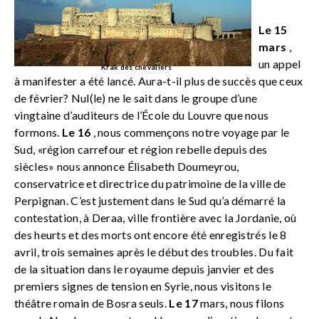
Le 15
mars
,
un appel
Krak des chevaliers
à manifester a été lancé. Aura-t-il plus de succès que ceux
de février? Nul(le) ne le sait dans le groupe d’une
vingtaine d’auditeurs de l’École du Louvre que nous
formons.
Le 16
, nous commençons notre voyage par le
Sud, «région carrefour et région rebelle depuis des
siècles» nous annonce Élisabeth Doumeyrou,
conservatrice et directrice du patrimoine de la ville de
Perpignan. C’est justement dans le Sud qu’a démarré la
contestation, à Deraa, ville frontière avec la Jordanie, où
des heurts et des morts ont encore été enregistrés le 8
avril, trois semaines après le début des troubles. Du fait
de la situation dans le royaume depuis janvier et des
premiers signes de tension en Syrie, nous visitons le
théâtre romain de Bosra seuls.
Le 17
mars, nous filons