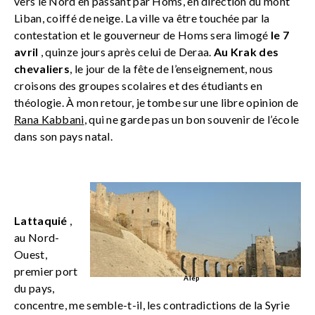
vers le Nord en passant par Homs, en direction du mont
Liban, coiffé de neige. La ville va être touchée par la
contestation et le gouverneur de Homs sera limogé
le 7
avril
, quinze jours après celui de Deraa.
Au Krak des
chevaliers
, le jour de la fête de l’enseignement, nous
croisons des groupes scolaires et des étudiants en
théologie. À mon retour, je tombe sur une libre opinion de
Rana Kabbani
, qui ne garde pas un bon souvenir de l’école
dans son pays natal.
Lattaquié
,
au Nord-
Ouest,
premier port
Alep
du pays,
concentre, me semble-t-il, les contradictions de la Syrie