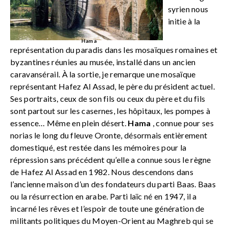
syrien nous
initie à la
Hama
représentation du paradis dans les mosaïques romaines et
byzantines réunies au musée, installé dans un ancien
caravansérail. À la sortie, je remarque une mosaïque
représentant Hafez Al Assad, le père du président actuel.
Ses portraits, ceux de son fils ou ceux du père et du fils
sont partout sur les casernes, les hôpitaux, les pompes à
essence… Même en plein désert.
Hama
, connue pour ses
norias le long du fleuve Oronte, désormais entièrement
domestiqué, est restée dans les mémoires pour la
répression sans précédent qu’elle a connue sous le règne
de Hafez Al Assad en 1982. Nous descendons dans
l’ancienne maison d’un des fondateurs du parti Baas. Baas
ou la résurrection en arabe. Parti laïc né en 1947, il a
incarné les rêves et l’espoir de toute une génération de
militants politiques du Moyen-Orient au Maghreb qui se