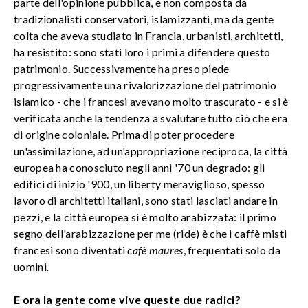
parte dell'opinione pubblica, e non composta da
tradizionalisti conservatori, islamizzanti, ma da gente
colta che aveva studiato in Francia, urbanisti, architetti,
ha resistito: sono stati loro i primi a difendere questo
patrimonio. Successivamente ha preso piede
progressivamente una rivalorizzazione del patrimonio
islamico - che i francesi avevano molto trascurato - e si è
verificata anche la tendenza a svalutare tutto ciò che era
di origine coloniale. Prima di poter procedere
un'assimilazione, ad un'appropriazione reciproca, la città
europea ha conosciuto negli anni '70 un degrado: gli
edifici di inizio '900, un liberty meraviglioso, spesso
lavoro di architetti italiani, sono stati lasciati andare in
pezzi, e la città europea si è molto arabizzata: il primo
segno dell'arabizzazione per me (ride) è che i caffè misti
francesi sono diventati
cafè maures
, frequentati solo da
uomini
.
E ora la gente come vive queste due radici?