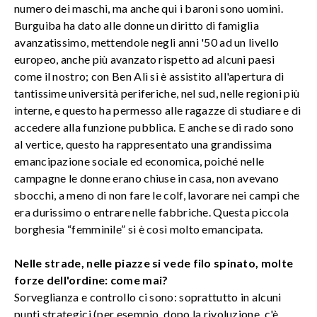
numero dei maschi, ma anche qui i baroni sono uomini.
Burguiba ha dato alle donne un diritto di famiglia
avanzatissimo, mettendole negli anni '50 ad un livello
europeo, anche più avanzato rispetto ad alcuni paesi
come il nostro; con Ben Alì si è assistito all'apertura di
tantissime università periferiche, nel sud, nelle regioni più
interne, e questo ha permesso alle ragazze di studiare e di
accedere alla funzione pubblica. E anche se di rado sono
al vertice, questo ha rappresentato una grandissima
emancipazione sociale ed economica, poiché nelle
campagne le donne erano chiuse in casa, non avevano
sbocchi, a meno di non fare le colf, lavorare nei campi che
era durissimo o entrare nelle fabbriche. Questa piccola
borghesia “femminile” si è così molto emancipata.
Nelle strade, nelle piazze si vede filo spinato, molte
forze dell'ordine: come mai?
Sorveglianza e controllo ci sono: soprattutto in alcuni
punti strategici (per esempio, dopo la rivoluzione, c'è