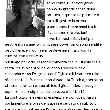
sono come gli antichi greci,
hanno un grande senso della
politica, e questo ha permesso
loro di gestire la prima
transizione, i nove mesi tra la
rivoluzione e le elezioni,
inventandosi istituzioni per
gestire il passaggio in un paese dove non ci sono rendite
petrolifere, e in cui la gente deve ingegnarsi con la
cultura, con il cervello.
Sul lungo periodo, essendo convinta che in Tunisia ci sia
stata una svolta storica, quando Essebsi dice di
riannodare con l'Algeria, con l'Egitto e il Marocco (che
piace tanto ai francesi) con Assad e la Turchia, spero non
ci sia una deriva restauratrice. Il gioco adesso è sugli
equilibri tra l'esigenza di sicurezza e la libertà.
La costituzione è semi presidenziale, con due pilastri, il
parlamento e la presidenza, e si è cercato da subito di
spostare tutto il peso e l'attenzione alla presidenza della