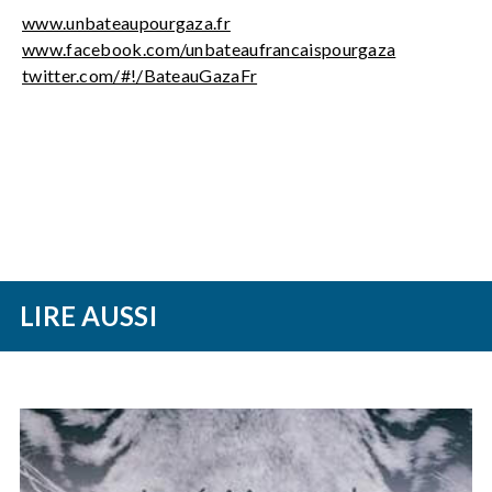
www.unbateaupourgaza.fr
www.facebook.com/unbateaufrancaispourgaza
twitter.com/#!/BateauGazaFr
LIRE AUSSI