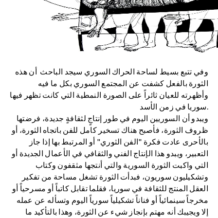
وفي تتبع بسيط لساحة الحراك السوري سيجد الباحث أن هذه
الثورة بالفعل كشفت عن المجتمع السوري بكل ما فيه
وأظهرته للعيان ثائراً على الصورة النمطية التي كانت تظهر فيها
سوريا في زمن الأسد.
ويبدو أن السوريين اليوم في طور إنتاجٍ لثقافةٍ جديدة، فرضتها
ظروف الثورة، فأصبح هناك تسخير كامل للفن باتجاه الثورة، أو
بالأحرى عادت فكرة "الفن الثوري" أو المرتبط بها إذا جاز
التعبير، ويبدو هذا الإنتاج الفني والثقافي في الأعمال الجديدة أو
التي واكبت الثورة السورية والتي أنتجها مثقفون وكتاب
وتشكيليون سوريون، فبدأت الثورة تشغل مساحة من تفكير
العقل المنتج للثقافة في سوريا، فقلما تقابل كاتباً أو مسرحياً أو
مخرجاً سينمائياً أو فناناً تشكيلياً سورياً اليوم وتسأله عن عمله
إلا ويجيبك أنه مهتم بإنجاز شيء عن الثورة، وهذا بالتأكيد ما