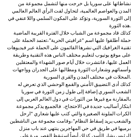
نشاطاتها على سوريا بل خرجت منها لتشمل مجموعة من
المدن والعواصم العالمية، لتحاول لفت الرأي العالم العالمي
إلى الثورة السورية، وتؤكد على المكون السلمي واللاعنفي في
هذه الثورة.
كذلك قاد مجموعة من الشباب خلال الفترة القريبة الماضية
حملة أطلقوا عليها اسم "غرافيتي الحرية"،تعتمد الحملة على
تقنية الغرافيك التي نشرها القائمون على الحملة عبر فيديوهات
على موقع يوتيوب لتعليم مختلف الناس هذه التقنية وطريقة
العمل عليها، فانتشرت خلال أيام صور الشهداء والمعتقلين
وأسمائهم وشعارات الثورة ومطالبها على الجدران وواجهات
المحلات في مختلف المدن والقرى السورية.
كذلك أدى التضييق الأمني والقمع الوحشي الذي تعرض له
الشعب السوري إضافة إلى طول زمن الثورة في سوريا
بالمقارنة مع غيرها من الثورات في دول العالم العربي إلى
ابتكار أساليب جديدة في الاحتجاج، فالجميع يذكر مجموعة
الكرات الملونة الصغيرة والتي كتب عليها شعاري "ارحل
والشعب يريد إسقاط النظام"،وقامت مجموعة من الناشطين
برميها في طريق في حي المهاجرين ينتهي عند باب منزل
الرئيس بشار الأسد، كذلك أيضاً استيقظ القصر مرة على