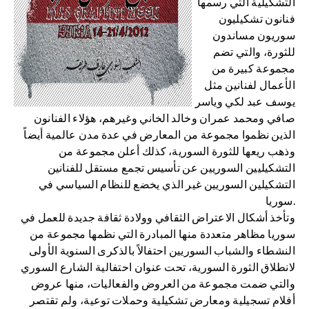
التشكيلية التي رسمها
فنانون تشكيليون
سوريون مساندون
للثورة، والتي تضم
مجموعة كبيرة من
الأعمال لفنانين مثل
يوسف عبد لكي وياسر
صافي ومحمد عمران وخالد الخاني وغيرهم، هؤلاء الفنانون
الذين نظموا مجموعة من المعارض في عدة مدن عالمية أيضاً
وذهب ريعها للثورة السورية، كذلك أعلن مجموعة من
التشكيليين السوريين عن تأسيس تجمع مستقل للفنانين
التشكيلين السوريين غير الذي يخضع للنظام السياسي في
سوريا.
وتأخذ أشكال الاعتراض الثقافي وولادة ثقافة جديدة للعمل في
سوريا مظاهر متعددة منها المبادرة التي نظمها مجموعة من
النشطاء والشباب السوريين احتفالاً بالذكرى السنوية الأولى
لانطلاق الثورة السورية، تحت عنوان احتفالية الشارع السوري
والتي ضمت مجموعة من العروض والفعاليات، منها عروض
أفلام تسجيلية ومعارض تشكيلية وحملات توعية، ولم تقتصر