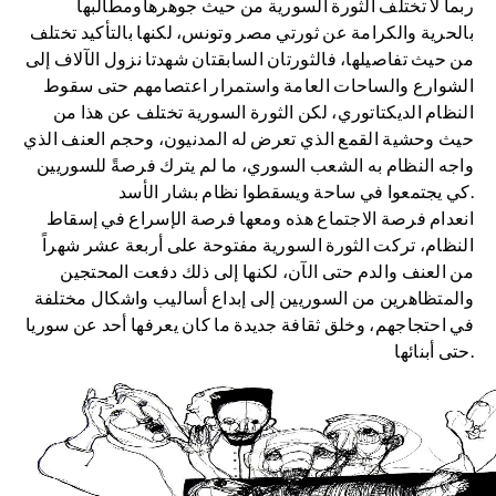
ربما لا تختلف الثورة السورية من حيث جوهرهاومطالبها
بالحرية والكرامة عن ثورتي مصر وتونس، لكنها بالتأكيد تختلف
من حيث تفاصيلها، فالثورتان السابقتان شهدتا نزول الآلاف إلى
الشوارع والساحات العامة واستمرار اعتصامهم حتى سقوط
النظام الديكتاتوري، لكن الثورة السورية تختلف عن هذا من
حيث وحشية القمع الذي تعرض له المدنيون، وحجم العنف الذي
واجه النظام به الشعب السوري، ما لم يترك فرصةً للسوريين
كي يجتمعوا في ساحة ويسقطوا نظام بشار الأسد.
انعدام فرصة الاجتماع هذه ومعها فرصة الإسراع في إسقاط
النظام، تركت الثورة السورية مفتوحة على أربعة عشر شهراً
من العنف والدم حتى الآن، لكنها إلى ذلك دفعت المحتجين
والمتظاهرين من السوريين إلى إبداع أساليب واشكال مختلفة
في احتجاجهم، وخلق ثقافة جديدة ما كان يعرفها أحد عن سوريا
حتى أبنائها.