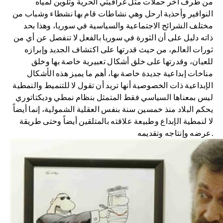
من طرف آخر حملات مثل غرافيتي الحرية وتلوين لمياه
النوافير وأحذية ارحل وهي نشاطات قام بها نشطاء وشباب من
مختلف الشرائح الاجتماعية والسياسية في سوريا، وهذا بحد
ذاته دليل على أن الثورة في سوريا بالفعل لا تنفصل عن أي من
ثورات العالم، من حيث قدرتها على اكتشاف الجديد وإبرازه
للعيان، وقدرتها على خلق أشكال تعبيرية خاصة بها وخلق
مناخات إبداعية جديدة خاصة بها، أهم ما يميز هذه الأشكال
الإبداعية ذات الخصوصية أنها تريد أن تقول لا للتنميط والنمطية
ليس بمعناها السياسي فقط المتمثل بنظام نمطي وديكتاتوري
يحكم البلاد منذ خمسين سنة بنفس العقلية الشمولية، إنما أيضاً
لا لنمطية الإبداع وطبيعة علاقته بالمتلقين أيضاً وحتى طريقة
عرضه وإنتاجه وتقديمه.