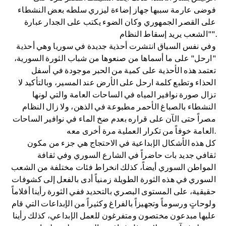
فوضى عارمة سببها جهاز إضاءة ليزري سلطه بعض النشطاء
على القصر الجمهوري وكان الضوء يكتب على الجدار عبارة
"الشعب يريد إسقاط النظام".
وفي نفس السياق انتشرت أحذية جديدة في سوريا وهي أحذية
"ارحل" على ما أسماها من صنعوها من شباب الثورة السورية،
تعتمد هذه الأحذية على كمية من الحبر موجودة في أسفل
الحذاء وتطبع كلمة ارحل على الأرض عند المسير، وبالتأكيد لا
تزال صورة نوافير المياه في الساحات العامة والتي لونها
النشطاء بالصباغ الأحمر مطبوعة في الذهن، ولا زال النظام
مصراً حتى الآن على قراره بعدم ضخ الماء في نوافير الساحات
العامة خوفاً من تكرار العملية مرة أخرى معه.
كل هذه الأشكال الإبداعية في الاحتجاج هي جزء من مكون
ثقافي جديد بات حاضراً في الشارع السوري وفي ثقافة
المواطن السوري أيضاً، كذلك انخراط فئات مختلفة من الشعب
السوري في هذه الثورة الطويلة زمنياً أدى بالفعل إلى كشوفات
حقيقية، على المستوى البصري بالتحديد ففي الثورة رأينا أفلاماً
ولوحاتٍ ورسوماً وتجهيزاً بالفراغ وكثيراً من الإبداعات التي قام
عليها مبدعون مختصون ومتفرغون للعمل الإبداعي، كذلك رأينا