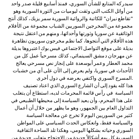
سيدركه المتابع للشأن السوري، فمنذ أسابيع قليلة صدر واحد
من أوائل الكتب التي وثقت ليوميات من الثورة السورية وهو
"تقاطع نيران" للكاتبة والروائية السورية سمر يزبك، كذلك أنتج
مجموعة من المخرجين السوريين الشباب مجموعة من الأفلام
الوثائقية عن سوريا وثورتها وأحداثها، ومنهم من اعتقل نتيجة
هذه الأفلام التي أنتجوها، كما نظم مخرجون سوريون تظاهرة
بديلة على موقع التواصل الاجتماعي فيس بوك اعتبروها بديلة
عن مهرجان دمشق السينمائي، كذلك مسرحياً عمل كل من
محمد العطار وعمر أبوسعدة على إنجاز نص مسرحي يعالج
الأحداث في سوريا، ولم يعرض إلى الآن على أي من خشبات
المسرح السوري واكتفي بعرضه في دول أخرى.
هذا كله يقود إلى أن الشارع السوري الذي اعتاد تصنيف
السياسة في رأس قائمة المحرمات لديه، استطاع أن يتغلب
على هذا المحرم، وأن يعيد السياسة إلى محيطها الطبيعي في
التداول العام بين الجمهور، وهو ما يظهر من خلال أن أعمال
كثير من السوريين اليوم لا تخرج عن معالجة السياسة
والسياسة فقط، وانعكاس الحدث السياسي على المواطن
السوري وحياته بشكلها اليومي، وهكذا تلد الساحة الثقافية
السورية كل يوم أشكالاً جديدة من الاحتجاج وتعابير جديدة من