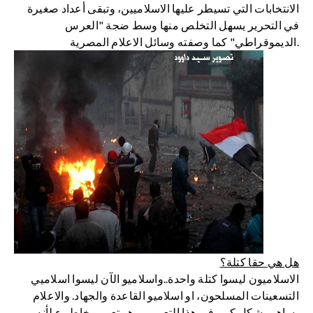
الانتخابات التي تسيطر عليها الاسلاميين، وتبقى أعداد صغيرة
في التحرير يسهل التخلص منها وسط ضجة "العرس
الديموقراطي" كما وصفته وسائل الاعلام المصرية.
هل هي حقا كتلة؟
الاسلاميون ليسوا كتلة واحدة..واسلاميو الآن ليسوا اسلاميي
التسعينات المسلحون، او اسلاميو القاعدة والجهاد. والاعلام
يساهم بشكل كبير في هذا التعميم، وهو تعميم خاطىء لأنه