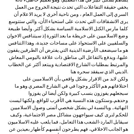
يخفي حقيقة التفاعلات التي تحدث نتيجة الخروج من العمل
السري إلى العمل العام ، ومن ناحية أخرى لا يريد الاعلام أن
يرى الانشقاقات التي تحدث على استحياء الأن، والتي ستتوسع
كلما مارس الكتل الاسلامية السياسة بشكل أكثر. وأيضا طبيعة
وضع الاسلاميين على خريطة ما بعد الثورة إذ سيتنافس الاخوان
والسلفيين على الاستحواذ على مساحات جديدة، وهذا التنافس
هو ما سيضعف الأرضية الدينية التي يفترض أن الطرفين يقفون
عليها، ويدفع بالتفاعل الى مناطق ذات علاقة باليومي المعاش
والمرتبط بمطلبات الشارع الاقتصادية ويبتعد أكثر عن الخطاب
الديني الذي سيفقد سحره هنا.
ولكن لابد من الاقرار بشكل واقعي بأن الاسلاميين على
اختلافاتهم هم الأكثر وجودا في في الشارع المصري وهو ما
سيجعلهم يفوزون بنسب كبيرة ولكن أيضا لن يفوزوا
وحدهم..وستكون هذه النسبة هي الأقرب للواقع. ولكنها ليست
النهائية.. وبالنسبة لي بشكل شخصي أتمنى وصول الاسلاميين
للحكم لنرى كيف سيواجهون مشاكل مصر الاجتماعية، وكيف
سيقابل المارد-الشعب هذا التعامل، فما يلعب عليه الاسلاميون
هو الجانب الاخلاقي، فهم يطرحون أنفسهم كأطهار بعيدين عن