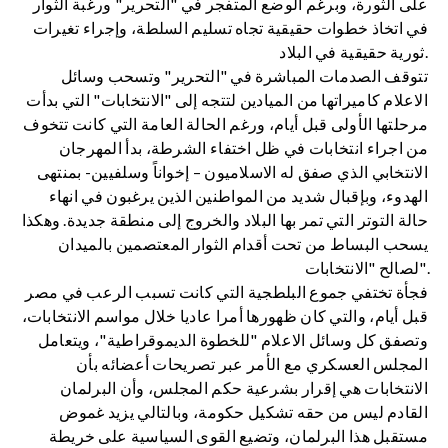
على الثورة، وبرغم الوضع المتفجر في "التحرير" ورغبة الثوار
في اتخاذ خطوات حقيقية تجاه تسليم السلطة، وإجراء تغيرات
ثورية حقيقية في البلاد.
تتوقف الصدمات المباشرة في "التحرير" وتسحب وسائل
الاعلام كاميراتها من الميادين لتتجه إلى "الانتخابات" التي بدأت
مرحلتها الأولى قبل أيام، ورغم الحالة العامة التي كانت تتخوف
من اجراء انتخابات في ظل اختفاء الشرطة، بدأ المهرجان
الانتخابي الذي صفق له الاسلاميون – إخواناً وسلفيين- بمنتهى
الهدوء، وبإقبال شديد من المواطنين الذين يرغبون في انهاء
حالة التوتر التي تمر بها البلاد والخروج إلى منطقة جديدة. وهكذا
يسحب البساط من تحت أقدام الثوار المعتصمين بالميدان
لصالح "الانتخابات".
فجأة تختفي جموع البلطجية التي كانت تسبب الرعب في مصر
قبل أيام، والتي كان ظهورها أمرا عاديا خلال مواسم الانتخابات،
وتصفق كل وسائل الاعلام "للخطوة الديموقراطية"، ويتعامل
المجلس العسكري مع الأمر عبر تصريحات أعضائه بأن
الانتخابات هي إقرار بشرعية حكم المجلس، وأن البرلمان
القادم ليس من حقه تشكيل حكومة، وبالتالي يزيد غموض
مستقبل هذا البرلمان، وتضيع القوى السياسية على خريطة