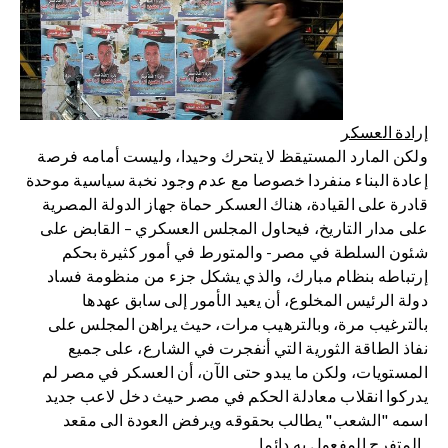
إرادة العسكر
ولكن المارد المستيقظ لا يتحرك وحيدا، وليست أمامه فرصة
إعادة البناء منفردا خصوصا مع عدم وجود نخبة سياسية موحدة
قادرة على القيادة، هناك العسكر حماة جهاز الدولة المصرية
على مدار التاريخ، فيحاول المجلس العسكري – القابض على
شئون السلطة في مصر- والمتورط في أمور كثيرة بحكم
إرتباطه بنظام مبارك، والذي يشكل جزء من منظومة فساد
دولة الرئيس المخلوع، أن يعيد الأمور إلى سابق عهدها
بالترغيب مرة، وبالترهيب مرات، حيث يراهن المجلس على
نفاذ الطاقة الثورية التي أنفجرت في الشارع، على جميع
المستويات، ولكن ما يبدو حتى الآن، أن العسكر في مصر لم
يدركوا انقلاب معادلة الحكم في مصر حيث دخل لاعب جديد
اسمه "الشعب" يطالب بحقوقه ويرفض العودة الى مقعد
المتفرج المفعول به دائما..