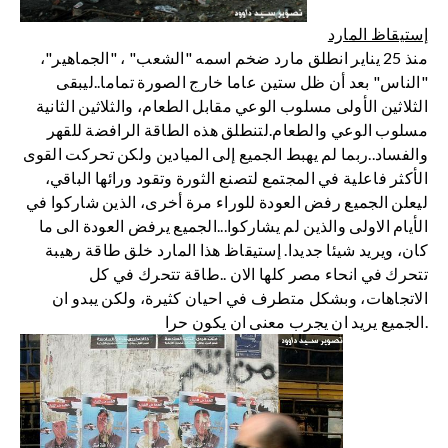
إستيقاظ المارد
منذ 25 يناير انطلق مارد ضخم اسمه "الشعب" ، "الجماهير"،
"الناس" بعد أن ظل ستين عاما خارج الصورة تماما..ليبقى
الثلاثين الأولى مسلوب الوعي مقابل الطعام، والثلاثين الثانية
مسلوب الوعي والطعام.لتنطلق هذه الطاقة الرافضة للقهر
والفساد..ربما لم يهبط الجميع إلى الميادين ولكن تحركت القوى
الأكثر فاعلية في المجتمع لتصنع الثورة وتقود ورائها الباقي،
ليعلن الجميع رفض العودة للوراء مرة أخرى، الذين شاركوا في
الأيام الاولى والذين لم يشاركوا...الجميع يرفض العودة الى ما
كان، ويريد شيئا جديدا. إستيقاظ هذا المارد خلق طاقة رهيبة
تتحرك في انحاء مصر كلها الان ..طاقة تتحرك في كل
الاتجاهات، وبشكل متطرف في احيان كثيرة، ولكن يبدو ان
الجميع يريد ان يجرب معنى ان يكون حرا.