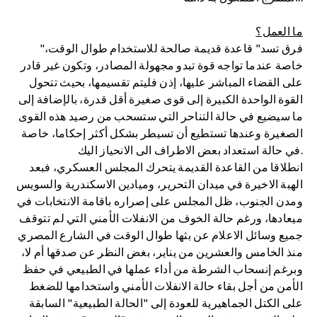
ما العمل؟
"فرق تسد" قاعدة قديمة صالحة للاستخدام طوال الوقت،
خاصة عندما تواجه قوة تبدو مجهولة المصادر، وتكون غير قادر
على القضاء المباشر عليها، إذن فليتم تقسيمها، بحيث تتحول
القوة الواحدة الكبيرة إلى قوى صغيرة أقل قدرة، بالإضافة إلى
ما سيضيع في حالة التناحر التي ستسحب من رصيد هذه القوى
الصغيرة وعندها تستطيع أن تسيطر بشكل أكثر إحكاما، خاصة
في حالة استعداد بعض الاطراف الى الانحياز اليك.
انطلاقا من القاعدة القديمة يتحرك المجلس العسكري، فبعد
الهبة الاخيرة في ميدان التحرير، وميادين الاسكندرية والسويس
ومدن الجنوب، ظل المجلس على إصراره باقامة الانتخابات في
ميعادها، ورغم حالة الخوف من الانفلات الأمني التي لم تتوقف
جميع وسائل الاعلام عن بثها طوال الوقت في الشارع المصري
منذ الخامس والعشرين من يناير، بغض النظر عن صدقها أم لا،
وبرغم إنسحاب الشرطة من أداء عملها في الطبيعي في حفظ
الأمن من أجل بقاء حالة الانفلات الأمني واستخدامها للضغط
على الكتل الجماهيرية للعودة إلى "الحالة الطبيعية" السابقة