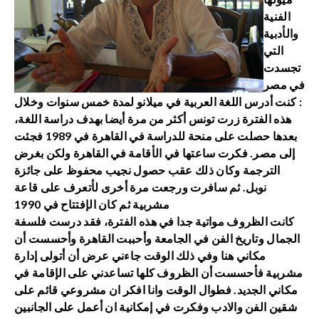
الفنية
والأدبية
التي
تجسدت
في مصر
: كنت أدرس اللغة العربية في ميلانو لمدة خمس سنوات وخلال
هذه الفترة زرت تونس أكثر من مرة أيضا بهدف دراسة اللغة،
بعدها حصلت على منحة للدراسة في القاهرة في 1989 فجئت
إلى مصر. فكرت ساعتها في الأقامة في القاهرة ولكن بغرض
الترجمة وكان ذلك عقب حصول نجيب محفوظ على جائزة
نوبل. ثم سافرت ورجعت مرة أخرى لأتعرف على قاعة
مشربية ثم كان الإفتتاح في 1990
كانت الظروف مواتية جدا في هذه الفترة، فقد درست فلسفة
الجمال وتاريخ الفن في الجامعة وأحببت القاهرة وأحسست أن
مكاني هنا وفي ذلك الوقت جاءني عرض أن أتولى إدارة
مشربية فأحسست أن الظروف كلها تساعدني على الإقامة في
مكاني الجديد. فطوال الوقت وانا افكر ان مشروعي قائم على
شقين الفن والادب وفكرت في إمكانية ان أعمل على الجانبين