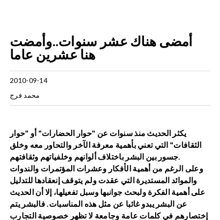
أمضى هناك عشر سنوات..وأمضت
هنا عشرين عاما
2010-09-14
محمد فرج
يكثر الحديث منذ سنوات عن "حوار الحضارات" أو "حوار
الثقافات" التي تعني بأهمية معرفة الآخر والتحاور معه وخلق
جسور بين البشر باختلاف ألوانهم وخلفياتهم وثقافتهم.
وعلى الرغم من أهمية الأفكار وعشرات المؤتمرات والندوات
والموائد المستديرة التي عقدت ولم يتوقف إنعقادها للتدليل
على أهمية الفكرة ولبحث جوانبها وسبل تفعيلها، إلا أن الحديث
عن البشر يبدو غائبا عن مثل هذه المناسبات. فالبشر يتم
إختصارهم في كلمات عامة وجامعة لا تظهر خصوصية التجارب