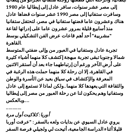
إلى مصر عشر سنوات، سافر عادل إلى إيطاليا عام 1980
وسافرت ستفانيا إلى مصر 1990 عشر سنوات قضاها عادل
هناك وعشرون عاما قضتها ستفانيا في مصر، لتحتفل ستفانيا
منذ أسابيع قليلة بمرور عشرون عاما على إدراتها لقاعة
"مشربية" أحد أهم قاعات عرض الفن التشكيلي بوسط
القاهرة.
تجربة عادل وستفانيا في العبور من وإلى ضفتي المتوسط
شمالا وجنوبا تبقى تجربة مبهجة إكتشف كلا منهما أشياء كثيرة
على أرض الآخر ورغم أن إرتباطهما جاء بعد أن أستقر الاثنين
في القاهرة، إلا ان رحلة كلا منهما حملت هذه الرغبة في
المعرفة والإكتشاف في سياق بعيد عن الأسرة والوطن
والثقافة التي يعهدها كلا منهما..ولكن لماذا لا نستمع إلى عادل
وستفانيا وهم يحكون لنا عن رحلة العبور من مصر إلى إيطاليا
وبالعكس....
............
أوربا: كلاكيت أول مرة
يروي عادل السيوي عن بدايات ولعه بالسفر : "عرفت أوربا
قليلا أثناء الدراسة الجامعية، أتيحت لي ولجيلي فرصة السفر