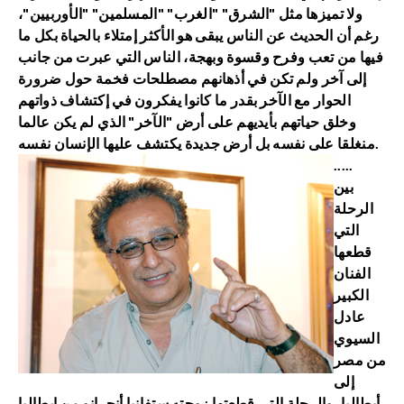
ولا تميزها مثل "الشرق" "الغرب" "المسلمين" "الأوربيين"،
رغم أن الحديث عن الناس يبقى هو الأكثر إمتلاء بالحياة بكل ما
فيها من تعب وفرح وقسوة وبهجة، الناس التي عبرت من جانب
إلى آخر ولم تكن في أذهانهم مصطلحات فخمة حول ضرورة
الحوار مع الآخر بقدر ما كانوا يفكرون في إكتشاف ذواتهم
وخلق حياتهم بأيديهم على أرض "الآخر" الذي لم يكن عالما
منغلقا على نفسه بل أرض جديدة يكتشف عليها الإنسان نفسه.
.....
بين
الرحلة
التي
قطعها
الفنان
الكبير
عادل
السيوي
من مصر
إلى
أيطاليا، والرحلة التي قطعتها زوجته ستفانيا أنجرانو من إيطاليا