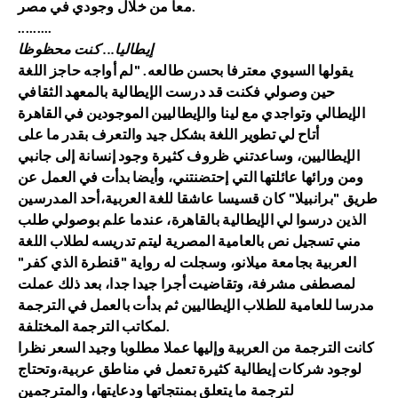
معا من خلال وجودي في مصر.
.........
إيطاليا... كنت محظوظا
يقولها السيوي معترفا بحسن طالعه. "لم أواجه حاجز اللغة
حين وصولي فكنت قد درست الإيطالية بالمعهد الثقافي
الإيطالي وتواجدي مع لينا والإيطاليين الموجودين في القاهرة
أتاح لي تطوير اللغة بشكل جيد والتعرف بقدر ما على
الإيطاليين، وساعدتني ظروف كثيرة وجود إنسانة إلى جانبي
ومن ورائها عائلتها التي إحتضنتني، وأيضا بدأت في العمل عن
طريق "برانبيلا" كان قسيسا عاشقا للغة العربية،أحد المدرسين
الذين درسوا لي الإيطالية بالقاهرة، عندما علم بوصولي طلب
مني تسجيل نص بالعامية المصرية ليتم تدريسه لطلاب اللغة
العربية بجامعة ميلانو، وسجلت له رواية "قنطرة الذي كفر"
لمصطفى مشرفة، وتقاضيت أجرا جيدا جدا، بعد ذلك عملت
مدرسا للعامية للطلاب الإيطاليين ثم بدأت بالعمل في الترجمة
لمكاتب الترجمة المختلفة.
كانت الترجمة من العربية وإليها عملا مطلوبا وجيد السعر نظرا
لوجود شركات إيطالية كثيرة تعمل في مناطق عربية،وتحتاج
لترجمة ما يتعلق بمنتجاتها ودعايتها، والمترجمين