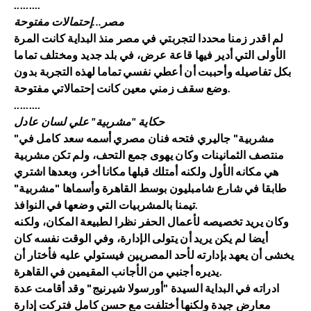
.........
مصر...إحتمالات مفتوحة
لم اقدر زمنا محددا لتجربتي في مصر منذ البداية كانت المرة
الأولى التي أدير فيها قاعة عرض، في بلد جديد ومختلف تماما
بكل تفاصيله وأحببت أن أعطي نفسي تماما لهذه التجربة بدون
وضع سقف زمني معين كانت إحتمالاتي مفتوحة.
.........
حكاية "مشربية" علي لسان عادل
"مشربية" جاليري فتحه فنان مصري أسمه سعد كامل في
منتصف الثمانينات وكان يهوى جمع التحف، ولم تكن مشربية
هي مكانه الأول ولكنه أمتلك قبلها مكانا أخر، وبعدها اشتري
طابقا في شارع شامبليون بوسط القاهرة وأسماها "مشربية"
تيمنا بالمشربيات التي وضعها في النوافذ.
وكان يريد تخصيصه لأعمال الحفر نظرا لطبيعة المكان، ولكنه
أيضا لم يكن يريد أن يتولى الإدارة، وفي الوقت نفسه كان
يخشى أن يعهد بإدارته لأحد المصريين فيستولي عليه فأختار أن
يديره أجنبي من الأجانب المقيمين في القاهرة.
ادراته في البداية السيدة "أورسولا شيرنيج" وقد أقامت عدة
معارض جيدة ولكنها أختلفت مع حسن كامل فتركت إدارة