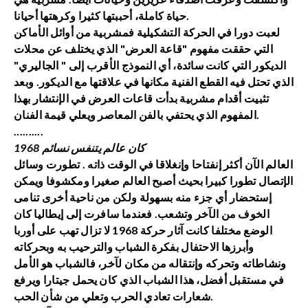
حياة كاملة، أحببتها كثيرا وكرهتها أحيانا.
لعبت دورا في الحركة التشكيلية فمشربية من أوائل الأماكن
التي حققت مفهوم "قاعة العرض" الذي يختلف عن محلات
الديكور التي كانت سائدة، أي النموذج الأقرب إلى " الجاليري"
الذي تحتل فيه القطع الفنية مكانها في علاقتها مع الديكور. وبعد
تثبيت أقدام مشربية بدأت قاعات العرض في الإنتشار بهذا
المفهوم الذي يحتفي بالفن المعاصر ويعلي قيمة الفنان.
..........
كان عالم يتنفس نسائم 1968
العالم الآن أكثر إنفتاحا وإنغلاقا في الوقت ذاته . تطورت وسائل
الإتصال تطورا كبيرا بحيث أصبح العالم صغيرا ومكشوفا ويمكن
إستحضار أي جزء منه بسهولة ولكن من ناحية أخرى تنامى
الخوف من الآخر وتشعب. فعندما سافرت إلى إيطاليا كان
الوضع مختلفا كانت آثار حركة 1968 لا تزال تهب على أوربا
وأبرزها الاحتفال بفكرة الشباب والترحيب به وبحركاته
ونشاطاته وتحركه وإنتقاله من مكان لآخر، فالشباب هو الأمل
في مستقبل أفضل، هذا الشباب الذي كان يحمل جيتارا ويرفع
شعارات تعادي الحرب وتعلي من شأن الحب.