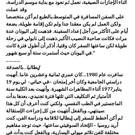
اثناء الإجازات الصيفية، نعمل ثم نعود مع بداية موسم الدراسة،
وقد عملت
على السفن المسافرة في المتوسط،بالطبع لم أكن متخصصا
ولكن العمل لم يكن معقدا جدا ولم تكن إقامة طويلة، بضعة
أيام على الأكثر من أجل إعداد السفينة. فذهبت إلى اليونان عدة
مرات فكانت صاحبة النصيب الأكبر.ذهبت إلى نابولي في رحلة
طويلة لكن ساعتها السفر كان وقتيا، أذكر أن أطول فترة كانت
في اليونان حيث أستمرت ستة أو سبع شهور."
...........
إيطاليا...بالصدفة
سافرت عام 1980...كان عمري ثمانية وعشرين عاما. أنهيت
دراستي الجامعية وكان أخر إمتحان –في حياتي- لي يوم 19
يناير1977 أثناء المظاهرات الشهيرة. وأنهيت بعد الكلية سنة
الأمتياز ثم التكليف التي تلتها فترة تجنيدي، بعدها بدأت
الماجستير في الطب النفسي. ولكني كنت أعرف أن كل هذا
سينتهي، وبالفعل أنتهيت من كل إجراءت الإستقالة.
لم أكن أخطط للسفر إلى إيطاليا للاقامة ودراسة الفن، كنت
أريد روسيا – الإتحاد السوفيتي ساعتها- حيث توجد مفاهيم
مختلفة للفن تلائم ميولي اليسارية، وبالفعل كنت بدأت في