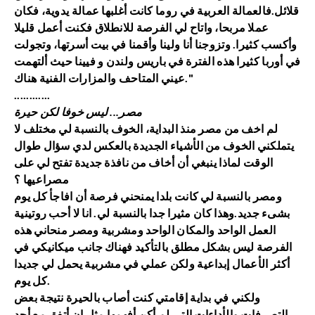
قلائل.فالعمالة العربية في روما كانت أغلبها عمالة يدوية، فكان
عملا مربحا، واتاح لي الفرصة للانطلاق فكنت أعمل قليلا
وأكسب كثيرا. وتزوجنا أنا ولينا وأقمنا في بيت أسرتها، وتجولت
في أوربا كثيرا هذه الفترة في باريس ولندن و فيينا حيث ألتهمت
عيني المتاحف والمزارات الفنية هناك."
............
مصر... ليس خوفا لكن حيرة
لم اخف من مصر منذ البداية، الخوف بالنسبة لي مختلف لا
يتملكني الخوف من الأشياء الجديدة بالعكس لدي سؤال طوال
الوقت لماذا ينبغي أن أخاف من نافذة جديدة تفتح لي على
مصراعيها ؟
ومصر بالنسبة لي كانت بلدا يمنحني فرصة أن افاجأ كل يوم
بشىء جديد.وهذا كان مثيرا جدا بالنسبة لي. انا لا أحب روتينية
العمل الواحد والمكان الواحد ومشربية ومصر منحاني هذه
الفرصة ليس بشكل مطلق بالتأكيد فهناك جانب ميكانيكي في
أكثر الأعمال إبداعية ولكن عملي في مشربية يحمل لي جديدا
كل يوم.
ولكني في بداية إقامتي كنت أصاب بالحيرة نتيجة بعض
التصرفات والأداءات التي لم أكن أفهمها مثل ان أتفق مع أحد