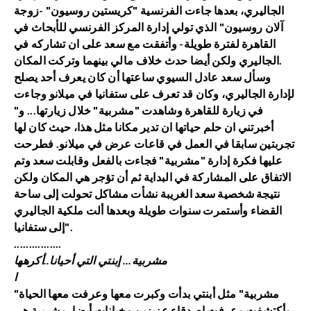
الجاليري، بعدها جاءت الفرنسية "كريستين روسيون" -زوجة
آلان روسيون" الذي تولي إدارة المركز الفرنسي للأبحاث في
القاهرة لفترة طويلة- وأتفقت مع سعد على ان تشاركه في
الجاليري ولكن أيضا حدث خلاف مالي بينهما وتركت المكان.
وسأل سعد عادل السيوي ساعتها أن كان يعرف أحد يصلح
لإدارة الجاليري، وكان قد تعرف على ستفانيا في ميلانو وجاءت
في زيارة للقاهرة وشاهدت "مشربية" خلال زيارتها... و"
أخبرتني ان حلم حياتها ان تدير مكانا مثل هذا، حيث كان لها
تجربتين سابقا في العمل في قاعات عرض في ميلانو. فطرحت
عليها فكرة إدارة "مشربية" فجاءت بالفعل وقابلت سعد وتم
الاتفاق على المشاركة في البداية ثم أن تؤجر هي المكان ولكن
نتيجة شخصية سعد الغريبة نشأت مشاكل تحولت إلى ساحة
القضاء وأستمرت سنوات طويلة وبعدها ألت ملكية الجاليري
إلى ستفانيا".
................
مشربية... إبنتي التي أحيانا..أكرهها
ا
"مشربية" مثل أبنتي بدأت وكبرت معها وعرفت معها الحياة
وأكتشفت وعرفت اصدقاء عزيزين وخيانات أيضا. مشربية هي