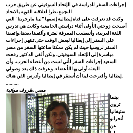
إجراءات السفر للدراسة في الإتحاد السوفيني عن طريق حزب
التجمع نظرا لعلاقته القوية بالاتحاد.
وكنت قد تعرفت على فتاة إيطالية إسمها "لينا مارجريتا" التي
أصبحت زوجتي الأولى أثناء دراستي الجامعية وكانت هي تدرس
اللغة العربية، وأنقطعت المعرفة لفترة وألتقينا بعدها،واتفقنا
على السفر إلى إيطاليا لبعض الوقت حتى تنتهي إجراءات
السفر لروسيا حيث لم يكن ممكنا ساعتها السفر من مصر
مباشرة إلى الإتحاد السوفيتي. ولكن ألغى الدكتور رفعت
السعيد إجراءات السفر لأني لست من أعضاء الحزب، وأن
البعثة أولى بها الأعضاء. وعرفت ذلك بعد وصولي
إيطاليا.وأقترحت لينا أن أستقر في إيطاليا وأدرس الفن هناك.
..........
مصر..ظروف مواتية
بينما
تروي
ستيفانيا
أنجرانو
عن
ميولها