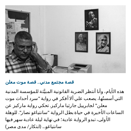
قصة مجتمع مدني.. قصة موت معلن
هذه الأيام، وأنا أنتظر الضربة القانونية المبيَّتة للمؤسسة المدنية
التي أسستُها، يصعب علي ألا أفكر في رواية "سرد أحداث موت
معلن" لجابرييل جارثيا ماركيز. تحكي رواية ماركيز عن
الساعات الأخيرة في حياة بطل الرواية "سانتياغو نصار". للوهلة
الأولى، تبدو الرواية عادية؛ في نهاية ليلة عادية سهر فيها
سانتياغو... (ابتكار/ مدى مصر)