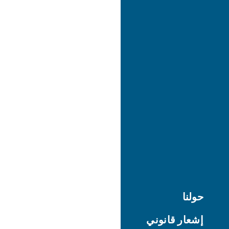
حولنا
إشعار قانوني