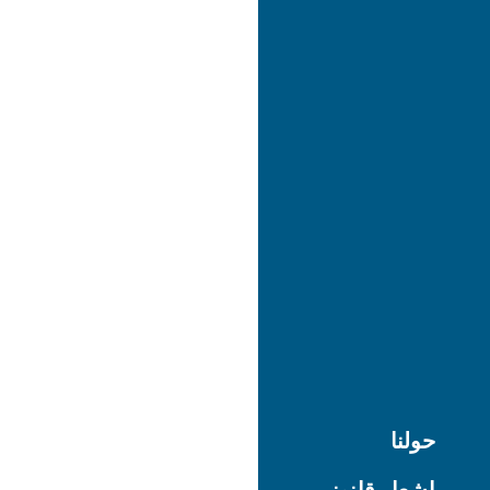
حولنا
إشعار قانوني