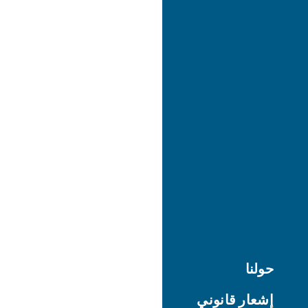
حولنا
إشعار قانوني