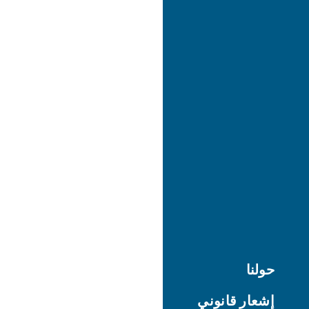
حولنا
إشعار قانوني