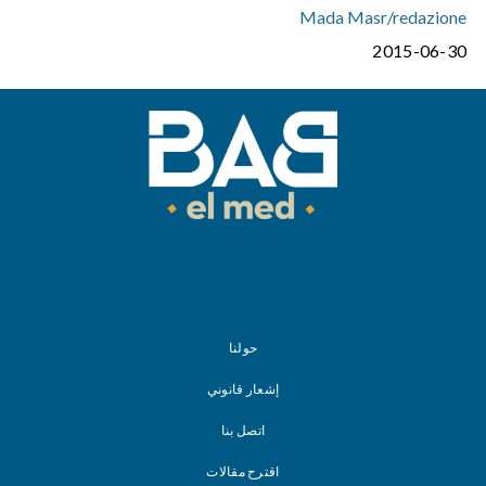
Mada Masr/redazione
2015-06-30
حولنا
إشعار قانوني
اتصل بنا
اقترح مقالات