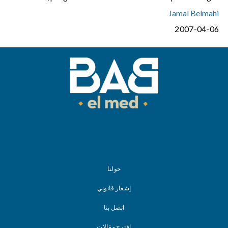
Jamal Belmahi
2007-04-06
حولنا
إشعار قانوني
اتصل بنا
اقترح مقالات