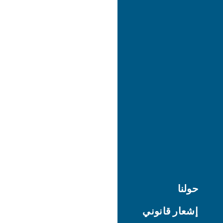
حولنا
إشعار قانوني