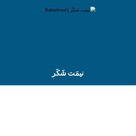
نيمَت شَكَر